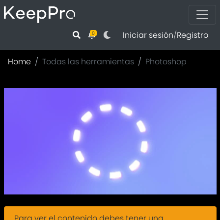
Iniciar sesión
/
Registro
0
Home
Todas las herramientas
Photoshop
Para ver el contenido debes tener una