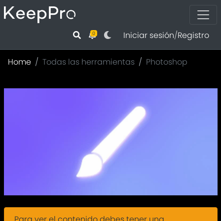
Iniciar sesión
/
Registro
0
Home
Todas las herramientas
Photoshop
Para ver el contenido debes tener una