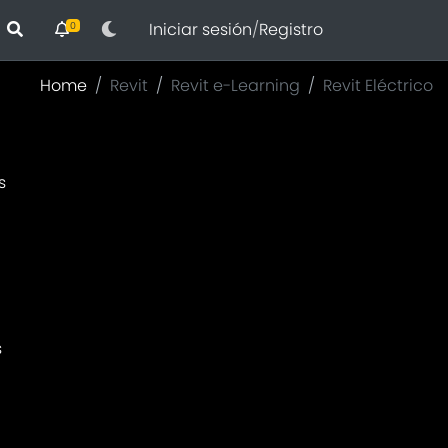
Iniciar sesión
/
Registro
0
Home
Revit
Revit e-Learning
Revit Eléctrico
s
s