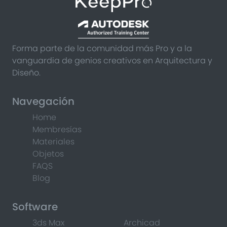
Forma parte de la comunidad más Pro y a la
vanguardia de genios creativos en Arquitectura y
Diseño.
Navegación
Home
Membresías
Materiales
Objetos
FAQS
Blog
Software
3ds Max
Archicad