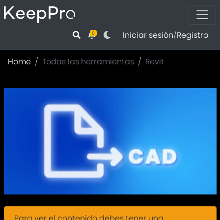
Iniciar sesión
/
Registro
0
Home
Todas las herramientas
Revit
Para ver el contenido debes tener una